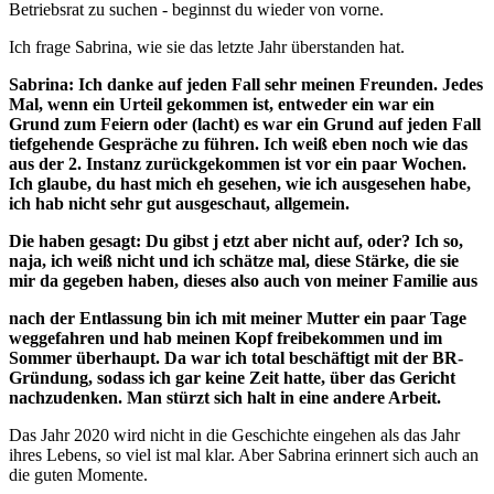
Betriebsrat zu suchen - beginnst du wieder von vorne.
Ich frage Sabrina, wie sie das letzte Jahr überstanden hat.
Sabrina: Ich danke auf jeden Fall sehr meinen Freunden. Jedes
Mal, wenn ein Urteil gekommen ist, entweder ein war ein
Grund zum Feiern oder (lacht) es war ein Grund auf jeden Fall
tiefgehende Gespräche zu führen. Ich weiß eben noch wie das
aus der 2. Instanz zurückgekommen ist vor ein paar Wochen.
Ich glaube, du hast mich eh gesehen, wie ich ausgesehen habe,
ich hab nicht sehr gut ausgeschaut, allgemein.
Die haben gesagt: Du gibst j etzt aber nicht auf, oder? Ich so,
naja, ich weiß nicht und ich schätze mal, diese Stärke, die sie
mir da gegeben haben, dieses also auch von meiner Familie aus
nach der Entlassung bin ich mit meiner Mutter ein paar Tage
weggefahren und hab meinen Kopf freibekommen und im
Sommer überhaupt. Da war ich total beschäftigt mit der BR-
Gründung, sodass ich gar keine Zeit hatte, über das Gericht
nachzudenken. Man stürzt sich halt in eine andere Arbeit.
Das Jahr 2020 wird nicht in die Geschichte eingehen als das Jahr
ihres Lebens, so viel ist mal klar. Aber Sabrina erinnert sich auch an
die guten Momente.