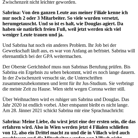
Zwischenzeit nicht leichter geworden.
Sabrina: Von den ganzen Leute aus meiner Filiale kenne ich
nur noch 2 oder 3 Mitarbeiter. So viele wurden versetzt,
herumgetauscht. Und so ist es halt, wie Douglas agiert. Da
haben sie natürlich freien Fuß, weil jetzt werden sich viel
weniger Leute trauen und ja.
Und Sabrina hat noch ein anderes Problem. Ihr Job bei der
Gewerkschaft läuft aus, es war von Anfang an befristet. Sabrina will
ehrenamtlich bei der GPA weitermachen.
Der Oberste Gerichtshof muss nun Sabrinas Berufung prüfen. Bis
Sabrina ein Ergebnis zu sehen bekommt, wird es noch lange dauern.
In der Zwischenzeit versucht sie, die Unterschriften
zusammenzubekommen und lernt für ihr Jus-Studium. Sie verbringt
die meiste Zeit zu Hause. Wien steht wegen Corona weiter still.
Über Weihnachten wird es ruhiger um Sabrina und Douglas. Das
Jahr 2020 ist endlich vorbei. Aber entspannt bleibt es nicht lange.
Am 28. Jänner 2021 schickt Sabrina mir eine Sprachnachricht:
Sabrina: Meine Liebe, du wirst jetzt eine der ersten sein, die das
erfahren wird. Also in Wien werden jetzt 4 Filialen schließen
von 12, also ein Drittel macht zu und die in Villach wird auch