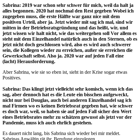
Sabrina: 2019 war schon sehr schwer für mich, weil da halt ja
alles begonnen. 2020 hat nochmal den Rest gegeben Wobei ich
zugegeben muss, die erste Hälfte war ganz nice mit dem
positiven Urteil, aber ja. Jetzt wieder mit sag ich mal, sind wir
mitten in der Betriebsratsgründung und das heißt, wir, und
jetzt wissen wir halt nicht, wie das weitergehen soll Vor allem es
steht mit dem Einzelhandel natürlich auch in den Sternen, ob es
jetzt nicht doch geschlossen wird, also es wird auch schwerer
sein, die Kollegen wieder zu erreichen, außer sie erreichen die
Gewerkschaft selbst. Also ja. 2020 war auf jeden Fall eine
(lacht) Herausforderung.
Aber Sabrina, wie sie so eben ist, sieht in der Krise sogar etwas
Positives.
Sabrina: Das klingt jetzt vielleicht sehr komisch, wenn ich das
sag, aber dennoch hat es die Leute ein bisschen aufgeweckt,
nicht nur bei Douglas, auch bei anderen Einzelhandel sag ich
mal Firmen wo es keinen Betriebsrat gegeben hat, wie schwer
es doch war, weil, so haben sie auf jeden Fall sicher den Wert
eines Betriebsrates mehr zu schätzen gewusst als jetzt vor der
Pandemie, muss ich auch ehrlich gestehen.
Es dauert nicht lang, bis Sabrina sich wieder bei mir meldet.
Sabrinas Anwältin rät ihr, Berufung einzulegen.