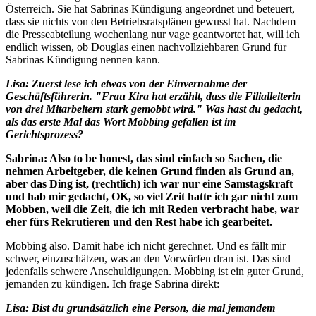
Österreich. Sie hat Sabrinas Kündigung angeordnet und beteuert,
dass sie nichts von den Betriebsratsplänen gewusst hat. Nachdem
die Presseabteilung wochenlang nur vage geantwortet hat, will ich
endlich wissen, ob Douglas einen nachvollziehbaren Grund für
Sabrinas Kündigung nennen kann.
Lisa: Zuerst lese ich etwas von der Einvernahme der
Geschäftsführerin. "Frau Kira hat erzählt, dass die Filialleiterin
von drei Mitarbeitern stark gemobbt wird." Was hast du gedacht,
als das erste Mal das Wort Mobbing gefallen ist im
Gerichtsprozess?
Sabrina: Also to be honest, das sind einfach so Sachen, die
nehmen Arbeitgeber, die keinen Grund finden als Grund an,
aber das Ding ist, (rechtlich) ich war nur eine Samstagskraft
und hab mir gedacht, OK, so viel Zeit hatte ich gar nicht zum
Mobben, weil die Zeit, die ich mit Reden verbracht habe, war
eher fürs Rekrutieren und den Rest habe ich gearbeitet.
Mobbing also. Damit habe ich nicht gerechnet. Und es fällt mir
schwer, einzuschätzen, was an den Vorwürfen dran ist. Das sind
jedenfalls schwere Anschuldigungen. Mobbing ist ein guter Grund,
jemanden zu kündigen. Ich frage Sabrina direkt:
Lisa: Bist du grundsätzlich eine Person, die mal jemandem