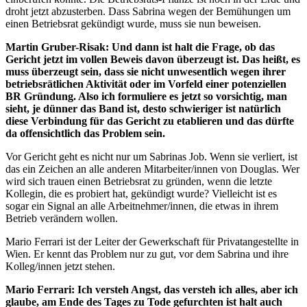
droht jetzt abzusterben. Dass Sabrina wegen der Bemühungen um
einen Betriebsrat gekündigt wurde, muss sie nun beweisen.
Martin Gruber-Risak: Und dann ist halt die Frage, ob das
Gericht jetzt im vollen Beweis davon überzeugt ist. Das heißt, es
muss überzeugt sein, dass sie nicht unwesentlich wegen ihrer
betriebsrätlichen Aktivität oder im Vorfeld einer potenziellen
BR Gründung. Also ich formuliere es jetzt so vorsichtig, man
sieht, je dünner das Band ist, desto schwieriger ist natürlich
diese Verbindung für das Gericht zu etablieren und das dürfte
da offensichtlich das Problem sein.
Vor Gericht geht es nicht nur um Sabrinas Job. Wenn sie verliert, ist
das ein Zeichen an alle anderen Mitarbeiter/innen von Douglas. Wer
wird sich trauen einen Betriebsrat zu gründen, wenn die letzte
Kollegin, die es probiert hat, gekündigt wurde? Vielleicht ist es
sogar ein Signal an alle Arbeitnehmer/innen, die etwas in ihrem
Betrieb verändern wollen.
Mario Ferrari ist der Leiter der Gewerkschaft für Privatangestellte in
Wien. Er kennt das Problem nur zu gut, vor dem Sabrina und ihre
Kolleg/innen jetzt stehen.
Mario Ferrari: Ich versteh Angst, das versteh ich alles, aber ich
glaube, am Ende des Tages zu Tode gefurchten ist halt auch