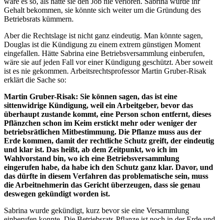
wäre es so, als hätte sie den Job nie verloren. Sabrina würde ihr
Gehalt bekommen, sie könnte sich weiter um die Gründung des
Betriebsrats kümmern.
Aber die Rechtslage ist nicht ganz eindeutig. Man könnte sagen,
Douglas ist die Kündigung zu einem extrem günstigen Moment
eingefallen. Hätte Sabrina eine Betriebsversammlung einberufen,
wäre sie auf jeden Fall vor einer Kündigung geschützt. Aber soweit
ist es nie gekommen. Arbeitsrechtsprofessor Martin Gruber-Risak
erklärt die Sache so:
Martin Gruber-Risak: Sie können sagen, das ist eine
sittenwidrige Kündigung, weil ein Arbeitgeber, bevor das
überhaupt zustande kommt, eine Person schon entfernt, dieses
Pflänzchen schon im Keim erstickt mehr oder weniger der
betriebsrätlichen Mitbestimmung. Die Pflanze muss aus der
Erde kommen, damit der rechtliche Schutz greift, der eindeutig
und klar ist. Das heißt, ab dem Zeitpunkt, wo ich im
Wahlvorstand bin, wo ich eine Betriebsversammlung
eingerufen habe, da habe ich den Schutz ganz klar. Davor, und
das dürfte in diesem Verfahren das problematische sein, muss
die Arbeitnehmerin das Gericht überzeugen, dass sie genau
deswegen gekündigt worden ist.
Sabrina wurde gekündigt, kurz bevor sie eine Versammlung
einberufen konnte. Die Betriebsrats-Pflanze ist noch in der Erde und