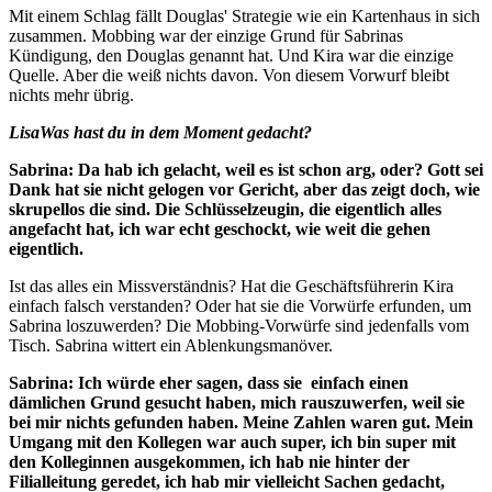
Mit einem Schlag fällt Douglas' Strategie wie ein Kartenhaus in sich
zusammen. Mobbing war der einzige Grund für Sabrinas
Kündigung, den Douglas genannt hat. Und Kira war die einzige
Quelle. Aber die weiß nichts davon. Von diesem Vorwurf bleibt
nichts mehr übrig.
LisaWas hast du in dem Moment gedacht?
Sabrina: Da hab ich gelacht, weil es ist schon arg, oder? Gott sei
Dank hat sie nicht gelogen vor Gericht, aber das zeigt doch, wie
skrupellos die sind. Die Schlüsselzeugin, die eigentlich alles
angefacht hat, ich war echt geschockt, wie weit die gehen
eigentlich.
Ist das alles ein Missverständnis? Hat die Geschäftsführerin Kira
einfach falsch verstanden? Oder hat sie die Vorwürfe erfunden, um
Sabrina loszuwerden? Die Mobbing-Vorwürfe sind jedenfalls vom
Tisch. Sabrina wittert ein Ablenkungsmanöver.
Sabrina: Ich würde eher sagen, dass sie einfach einen
dämlichen Grund gesucht haben, mich rauszuwerfen, weil sie
bei mir nichts gefunden haben. Meine Zahlen waren gut. Mein
Umgang mit den Kollegen war auch super, ich bin super mit
den Kolleginnen ausgekommen, ich hab nie hinter der
Filialleitung geredet, ich hab mir vielleicht Sachen gedacht,